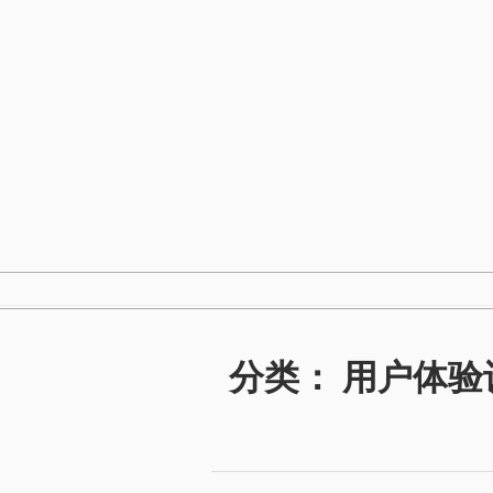
跳
至
内
容
分类：
用户体验