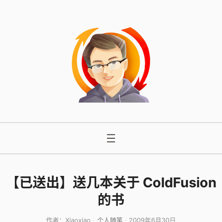
跳
至
内
容
【已送出】送几本关于 ColdFusion
的书
作者：
Xiaoxiao
个人随笔
2009年6月30日