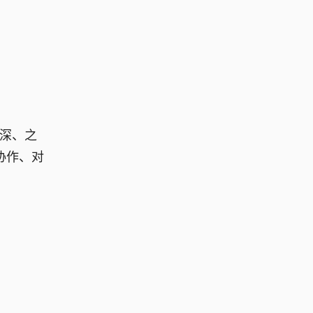
之深、之
协作、对