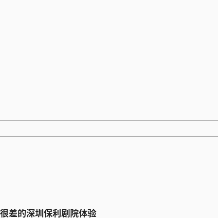
跳
至
内
容
很差的深圳保利剧院体验