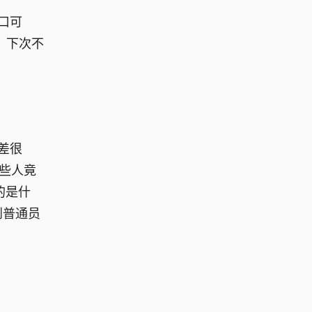
口可
，下次不
差很
一些人竟
的是什
到普通员