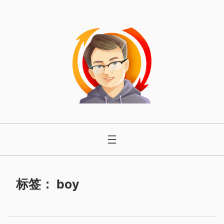
跳
至
内
容
标签：
boy