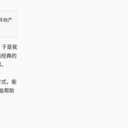
其他产
，于是我
最经典的
容。
方式，能
能帮助