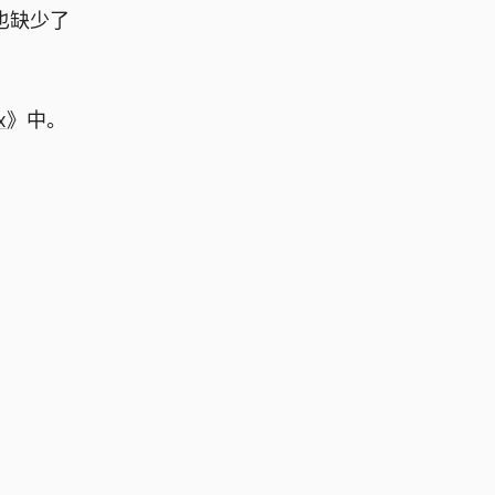
也缺少了
x
》中。