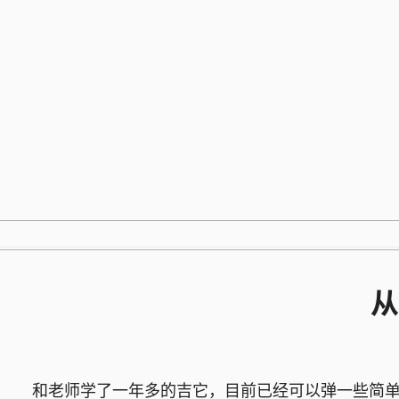
跳
至
内
容
从
和老师学了一年多的吉它，目前已经可以弹一些简单的曲