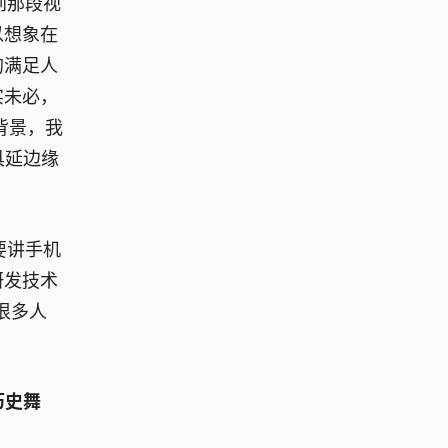
到那段视
以想象在
的满足人
实未必，
背景，我
工具延边缘
要讲手机
研发技术
很多人
历史舞