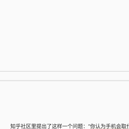
跳
至
内
容
知乎社区里提出了这样一个问题：“
你认为手机会取