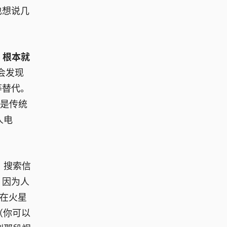
也想说几
e 根本就
会发现
等替代。
还是传统
人电
、搜索信
。因为人
，在火星
（你可以