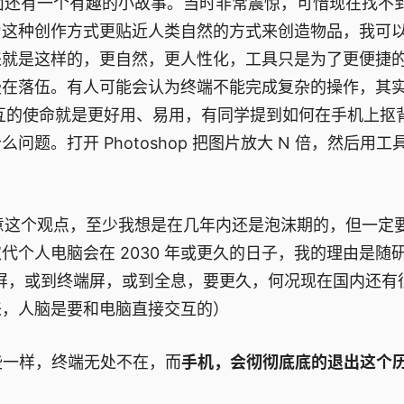
，后面还有一个有趣的小故事。当时非常震惊，可惜现在找不
为这种创作方式更贴近人类自然的方式来创造物品，我可
来就是这样的，更自然，更人性化，工具只是为了更便捷
慢在落伍。有人可能会认为终端不能完成复杂的操作，其
互的使命就是更好用、易用，有同学提到如何在手机上抠
么问题。打开 Photoshop 把图片放大 N 倍，然后用
同意这个观点，至少我想是在几年内还是泡沫期的，但一定
个人电脑会在 2030 年或更久的日子，我的理由是随
再小屏，或到终端屏，或到全息，要更久，何况现在国内还有
来，人脑是要和电脑直接交互的）
那些一样，终端无处不在，而
手机，会彻彻底底的退出这个