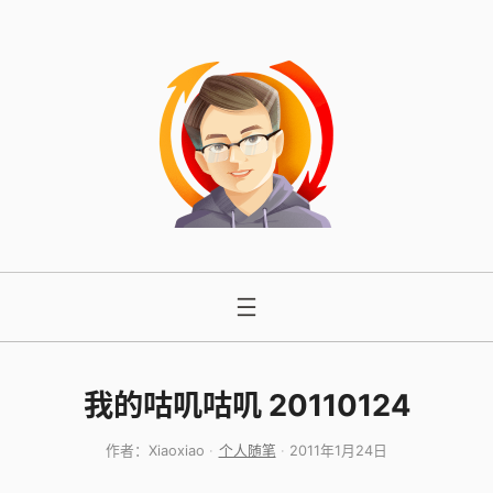
跳
至
内
容
我的咕叽咕叽 20110124
作者：
Xiaoxiao
个人随笔
2011年1月24日