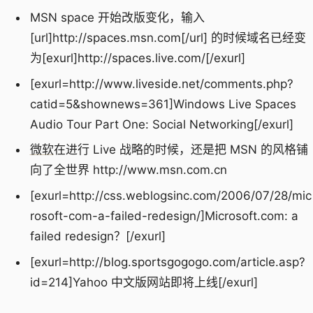
MSN space 开始改版变化，输入
[url]http://spaces.msn.com[/url] 的时候域名已经变
为[exurl]http://spaces.live.com/[/exurl]
[exurl=http://www.liveside.net/comments.php?
catid=5&shownews=361]Windows Live Spaces
Audio Tour Part One: Social Networking[/exurl]
微软
在进行 Live 战略的时候，还是把 MSN 的风格铺
向了全世界 http://www.msn.com.cn
[exurl=http://css.weblogsinc.com/2006/07/28/mic
rosoft-com-a-failed-redesign/]Microsoft.com: a
failed redesign？[/exurl]
[exurl=http://blog.sportsgogogo.com/article.asp?
id=214]Yahoo 中文版网站即将上线[/exurl]