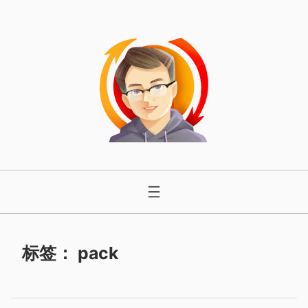
跳
至
内
容
标签：
pack