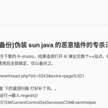
[备份]伪装 sun java 的恶意插件的专杀
的 R-stuido，结果造成打开 IE 弹出无数个××站点
法，经使用后全部搞定，仅以备份之。
iewthread.php?tid=5543&extra=page%3D1
修复 下的漏洞扫描 打好补丁先。。
→输入:regedit])
EMCurrentControlSetServicesCOMEventHelper