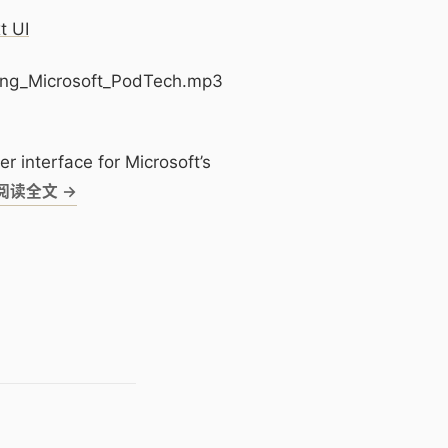
t UI
ng_Microsoft_PodTech.mp3
 interface for Microsoft’s