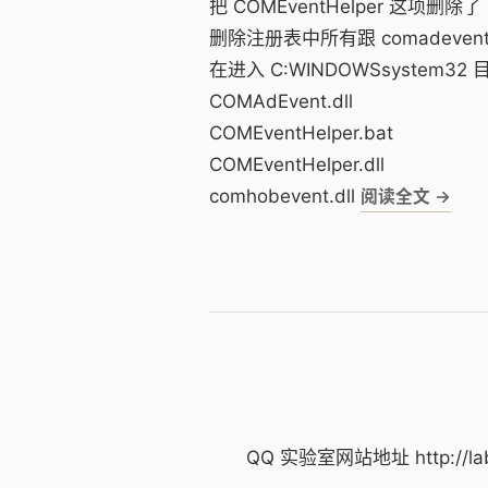
把 COMEventHelper 这项删除了
删除注册表中所有跟 comadevent
在进入 C:WINDOWSsystem32
COMAdEvent.dll
COMEventHelper.bat
COMEventHelper.dll
comhobevent.dll
QQ 实验室网站地址 http://labs