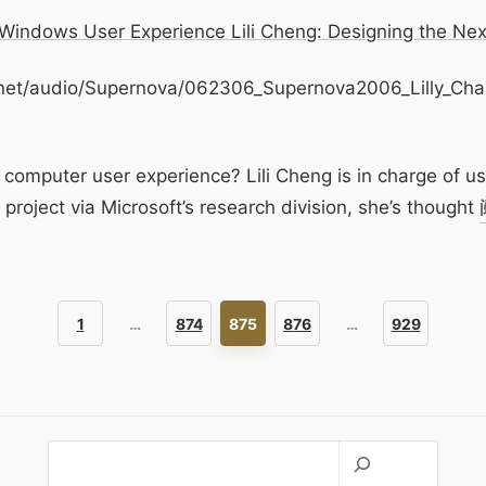
f Windows User Experience Lili Cheng: Designing the Nex
/audio/Supernova/062306_Supernova2006_Lilly_Cha
puter user experience? Lili Cheng is in charge of user
project via Microsoft’s research division, she’s thought
1
…
874
875
876
…
929
搜
索