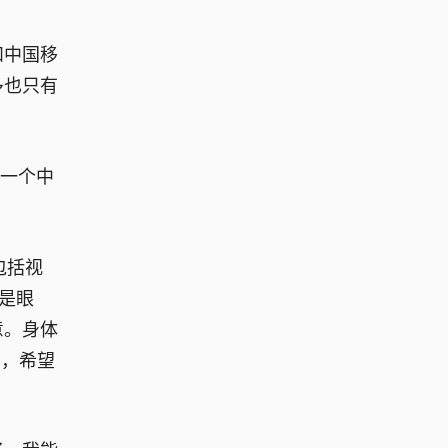
和中国移
多也只有
是一个中
包括视
是眼
意。身体
了，希望