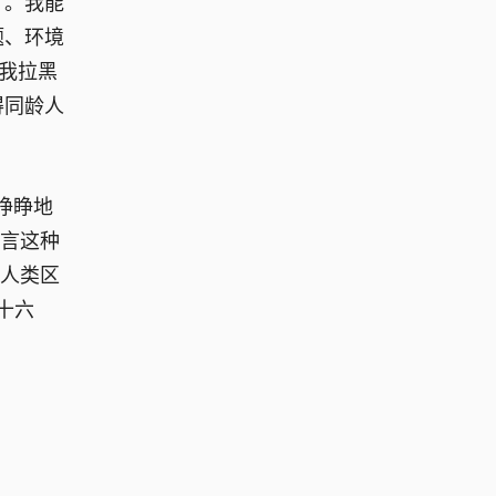
了。我能
题、环境
我拉黑
得同龄人
睁睁地
预言这种
是人类区
十六