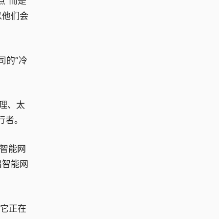
点”而是
以他们会
司的”冷
理、太
行者。
区智能网
出智能网
。它正在