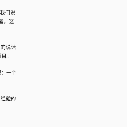
去我们说
者。这
人的说话
项目。
题：一个
考经验的