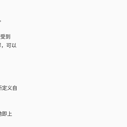
。
感受到
解，可以
新定义自
地即上