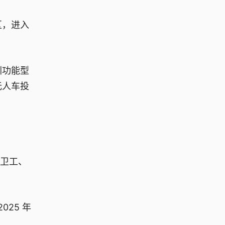
区，进入
圳功能型
无人车投
环卫工、
25 年