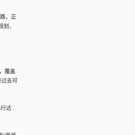
链路，正
规划、
，覆盖
较过去可
飞行达