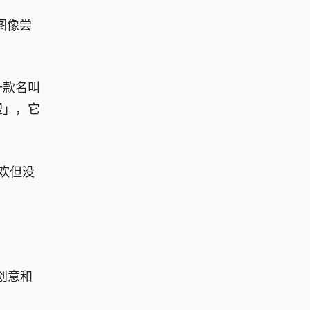
的图像尝
一款名叫
望」，它
喜欢但没
创意和