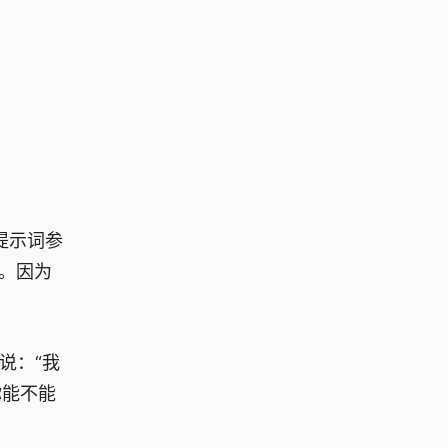
提示词参
面。因为
说：“我
你能不能