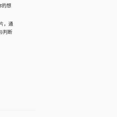
你的想
片，通
与判断