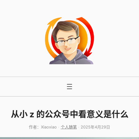
跳
至
内
容
从小 z 的公众号中看意义是什么
作者：
Xiaoxiao
个人随笔
2025年4月29日