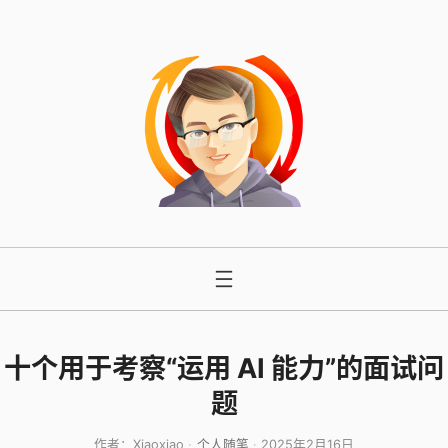
跳
至
内
容
十个用于考察“运用 AI 能力”的面试问
题
作者：
Xiaoxiao
个人随笔
2025年2月16日