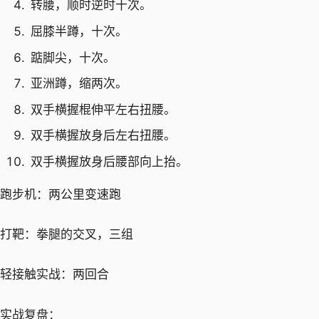
转腰，顺时逆时十次。
屈膝半蹲，十次。
踮脚尖，十次。
亚洲蹲，缩两次。
双手横握棍伸平左右扭腰。
双手横握放身后左右扭腰。
双手横握放身后腰部向上抬。
跑步机：两公里变速跑
打靶：拳腿的交叉，三组
轻接触实战：两回合
实战复盘：