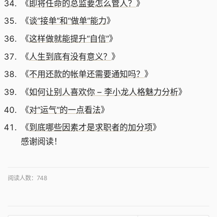
《
即将任命的总监要怎么管人？
》
《
谈“接单”和“做单”能力
》
《
这样做就能提升“自信”
》
《
人生到底有没有意义？
》
《
不用还款的帐单还需要通知吗？
》
《
如何让别人喜欢你 – 李小龙人格魅力分析
》
《
对“运气”的一点看法
》
《
到底哪些因素才是求职者的加分项
》
感谢阅读！
阅读人数：
748