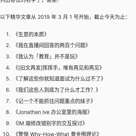
列出各位的名字了，谢谢！
以下精华文章从 2019 年 3 月 1 号开始，截止今天为止：
《
生意的本质
》
《
我在直播间回答的两百个问题
》
《
我认为「教育」并不是玩
》
《
[旧文再发]挥挥手，唯有再见和再见
》
《
了解这些你就知道面试为什么过不了
》
《
我们这些人到底为了什么才工作？
》
《
记一个不能抓住问题重点的妹子
》
《
Jonathan Ive 办公室里的海报
》
《
IM 端修改错别字的交互探讨
》
《
警惕 Why-How-What 黄金圈理论
》