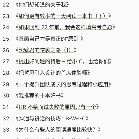
《
你们想知道的关于我
》
《
如何更有效率的一天阅读一本书（下）
》
《
如果回到 22 年前，我会这样填高考自愿
》
《
直面自己才是真正的“原则”
》
《
沈璧君的逆袭之路（1）
》
《
提出好问题的背后 – 给小 C，也给你们
》
《
把哲思引入设计的首席体验师
》
《
一个提升团队成长的思考过程和小应用
》
《
我推荐的十本好书
》
《
HR 不给面试失败的原因只有一个
》
《
沟通与讲话的技巧：K-W-I-C
》
《
为什么有些人的阅读速度比较快？
》