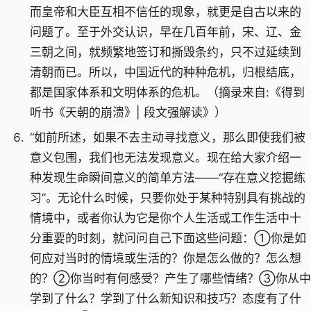
而皇帝和大臣互相不信任的现象，就更是自古以来的
问题了。至于外交认识，早在几百年前，宋、辽、金
三朝之间，就频繁地签订和撕毁条约，只不过延续到
清朝而已。所以，中国近代的种种危机，归根结底，
都是国家体系和文明体系的危机。（摘录来自:《得到
听书《天朝的崩溃》| 段文强解读》）
“如前所述，如果不去主动寻找意义，那么即使我们被
意义包围，我们也无法发现意义。现在给大家介绍一
种发现生命瞬间意义的简单方法——“存在意义挖掘练
习”。无论什么时候，只要你处于某种特别具有挑战的
情境中，或者你认为它是你个人生活或工作生活中十
分重要的时刻，就问问自己下面这些问题：①你是如
何应对当时的情境或生活的？你是怎么做的？怎么想
的？②你当时有何感受？产生了哪些情绪？③你从中
学到了什么？学到了什么新知识和技巧？态度有了什