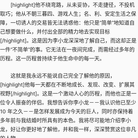
[highlight]他不绕弯路，从未妥协，不走捷径，不投机
取巧；他从不朝三暮四、游戏人生；名、利、安定生活之保
障，一切诱人的交易皆无法诱惑他：他只是“简单”地知道自
己想要做什么，并付出全部的精力地去实现目标
[/highlight]。这是因为李小龙深深地了解自己，而这却正是
一件“不简单”的事。它无法在一夜间完成，而需经过多年的
历程。这一历程曾持续于他生命中的每一天。
这就是我永远不能说自己完全了解他的原因，
[highlight]他每一天都在不断地成长、发现、改变、扩展其
视野[/highlight]。这是一个激动人心的历程，而他也正是一
位令人振奋的伴侣。我想告诉你李小龙－－我认识他已至少
10 年之久－－是怎样发展成为今天的巨人，同时亦保持着
多年前与我结婚时所具有的本色。我将尽可能地介绍李小
龙，好让你更好地了解他，并和我一样，深深赞赏这位非凡