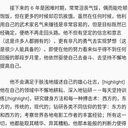
接下来的 6 年是困难时期，常常沮丧气馁，偶而能吃顿
饱饭，但在更多的时候却忍饥挨饿。虽然在任何时候，他利
用自己的武术家名气来赚钱是非常容易的，但是目标既然已
经确定，便绝不再走回头路。他不但有坚定的信念和意志
（这是许多人都拥有的），更有非凡的勇气去实现梦想（这
是很少人能具备的）。即使在他的努力看来似乎得不到任何
回报的那段岁月里，他依然驱使自己去奋斗、去坚持不懈地
提高自己。
他不会满足于肤浅地描述自己的雄心壮志，[highlight]
他在自己的领域中不懈地耕耘、深入地钻研－－每天坚持训
练[/highlight]，研究健身方法和每一种搏击术：西方的，东
方的，传统的，现代的；钻研各类不同信仰的哲学：东方的
和西方的；考察世界各地电影工作者的丰富经验；所有这一
切，他都能取其精华、弃其糟粕。他那本能般的判断力使得