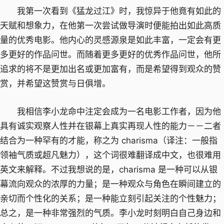
我第一次看到《猛龙过江》时，我惊异于他竟有如此的
天赋和想象力，在他第一次尝试做导演时便能拍出如此高质
量的优秀电影。他内心的灵感源泉是如此丰富，一定会有更
多更好的作品问世。而随着更多更好的优秀作品问世，他所
追求的将不是更加出名或更加富有，而是希望得到观众的赞
赏，并希望这赞赏与日俱增。
我相信李小龙命中注定会成为一名电影工作者，因为他
具有诚实观察人性并在银幕上真实再现人性的能力－－二者
结合为一种罕有的才能，称之为 charisma（译注：一般指
领袖气质或超凡魅力），这个词很难翻译成中文，也很难用
英文来解释。不过我想说的是，charisma 是一种可以从银
幕流向观众的浓厚的力量；是一种观众与角色在瞬间建立的
亲切而个性化的关系；是一种能立刻引起关注的个性魅力；
总之，是一种非常强烈的气质。李小龙时刻明白自己身边和