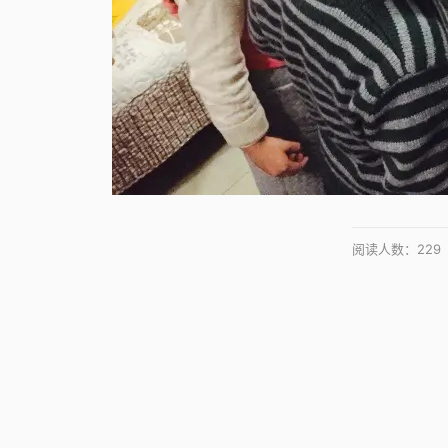
阅读人数：
229