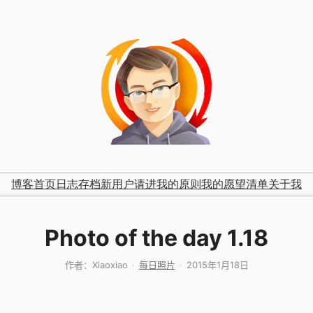
博客首页
日志存档
新用户请进
我的原则
我的愿望清单
关于我
Photo of the day 1.18
作者：
Xiaoxiao
每日照片
2015年1月18日