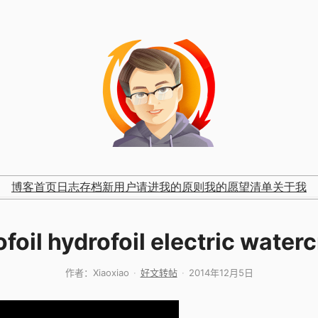
博客首页
日志存档
新用户请进
我的原则
我的愿望清单
关于我
foil hydrofoil electric waterc
作者：
Xiaoxiao
好文转帖
2014年12月5日