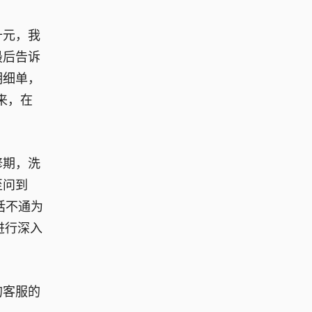
十元，我
最后告诉
明细单，
来，在
修期，洗
至问到
话不通为
进行深入
的客服的