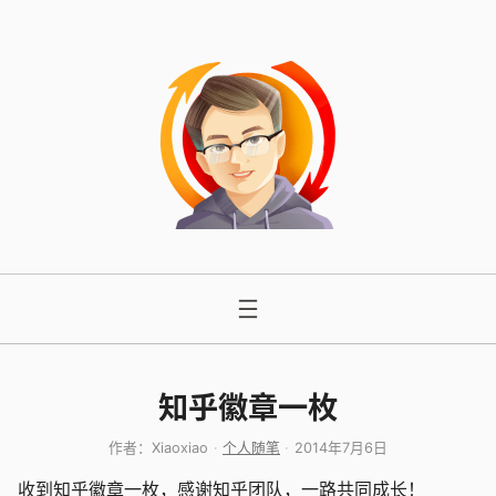
跳
至
内
容
知乎徽章一枚
作者：
Xiaoxiao
个人随笔
2014年7月6日
收到知乎徽章一枚，感谢知乎团队，一路共同成长！