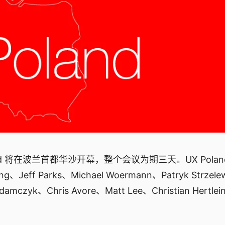
 Poland 将在波兰首都华沙开幕，整个会议为期三天。UX Polan
 Parks、Michael Woermann、Patryk Strzele
Adamczyk、Chris Avore、Matt Lee、Christian Hertl