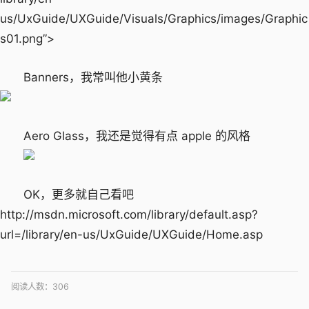
us/UxGuide/UXGuide/Visuals/Graphics/images/Graphic
s01.png”>
Banners，我常叫他小黄条
Aero Glass，我还是觉得有点 apple 的风格
OK，更多就自己看吧
http://msdn.microsoft.com/library/default.asp?
url=/library/en-us/UxGuide/UXGuide/Home.asp
阅读人数：
306