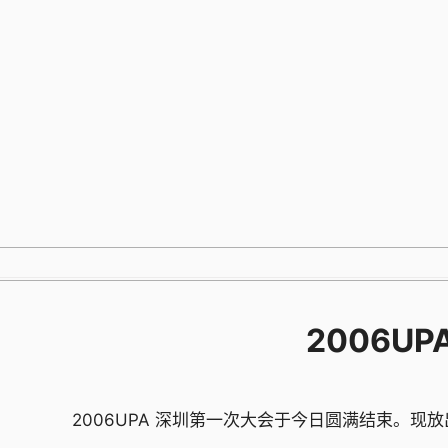
跳
至
内
容
2006U
2006UPA 深圳第一次大会于今日圆满结束。现