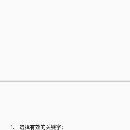
跳
至
内
容
1、 选择有效的关键字：