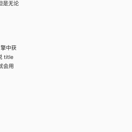
但是无论
引擎中获
itle
就会用