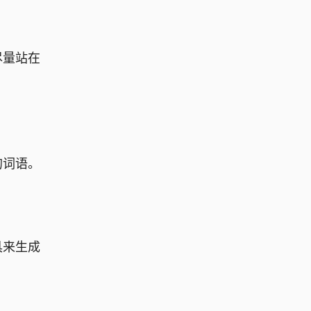
尽量站在
的词语。
具来生成