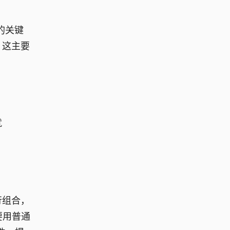
的关键
。这主要
就
行组合，
要用普通