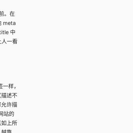
 前。在
meta
le 中
让人一看
标签一样，
（描述不
擎允许描
网站的
真如上所
，越靠