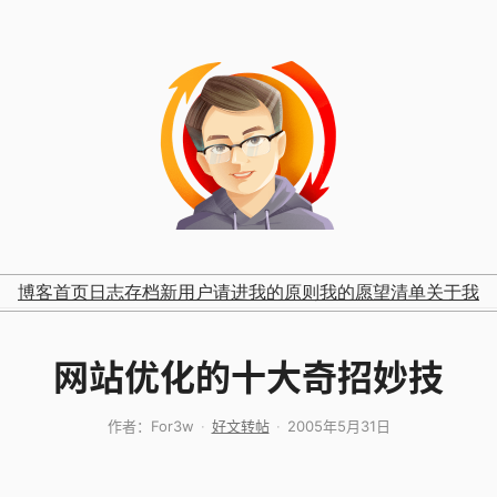
博客首页
日志存档
新用户请进
我的原则
我的愿望清单
关于我
网站优化的十大奇招妙技
作者：
For3w
好文转帖
2005年5月31日