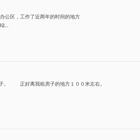
老办公区，工作了近两年的时间的地方
192…
日子。 正好离我租房子的地方１００米左右。