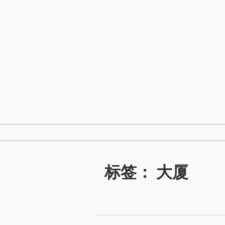
跳
至
内
容
标签：
大厦