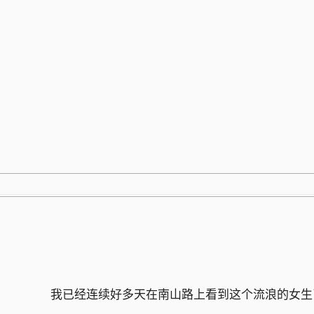
跳
至
内
容
我已经连续好多天在南山路上看到这个流浪的女生