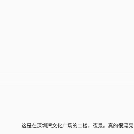
跳
至
内
容
这是在深圳湾文化广场的二楼，夜景。真的很漂亮