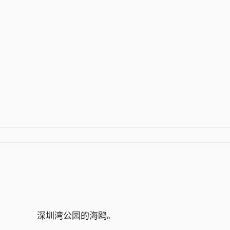
跳
至
内
容
深圳湾公园的海鸥。