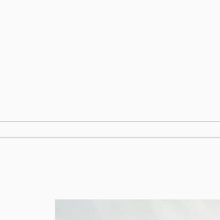
跳
至
内
容