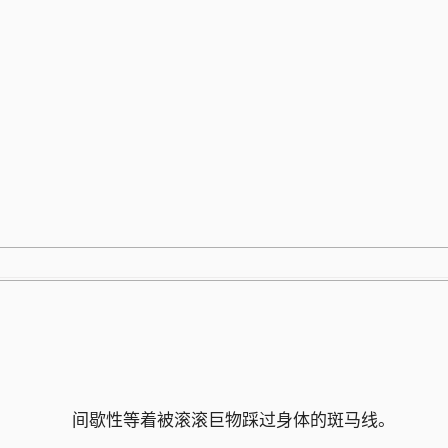
跳
至
内
容
间歇性等着被滚滚巨物踩过身体的斑马线。