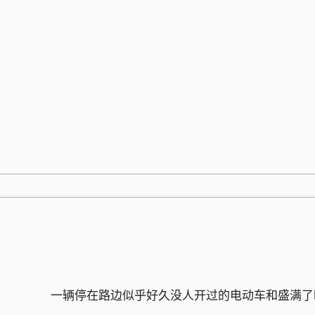
跳
至
内
容
一辆停在路边似乎好久没人开过的电动车和盛满了