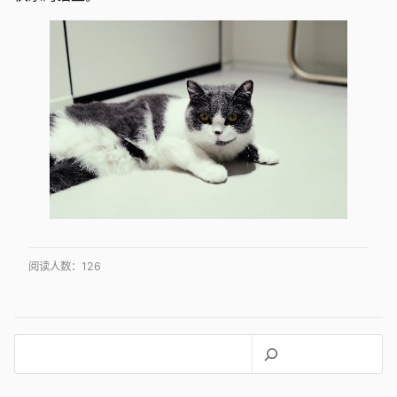
阅读人数：
126
搜
索