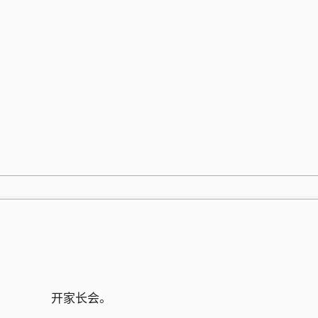
跳
至
内
容
开家长会。