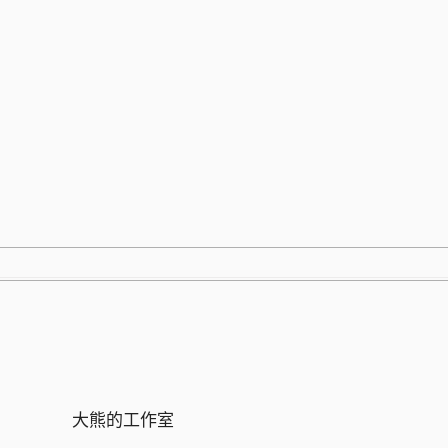
跳
至
内
容
大熊的工作室