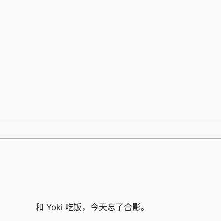
跳
至
内
容
和 Yoki 吃饭，今天忘了合影。