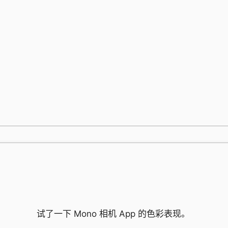
跳
至
内
容
试了一下 Mono 相机 App 的色彩表现。