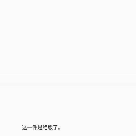
跳
至
内
容
这一件是绝版了。