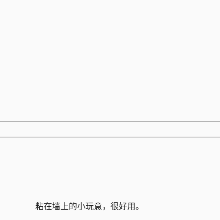
跳
至
内
容
粘在墙上的小玩意，很好用。