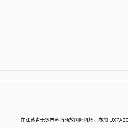
跳
至
内
容
在江苏省无锡市苏南硕放国际机场，参加 UXPA20