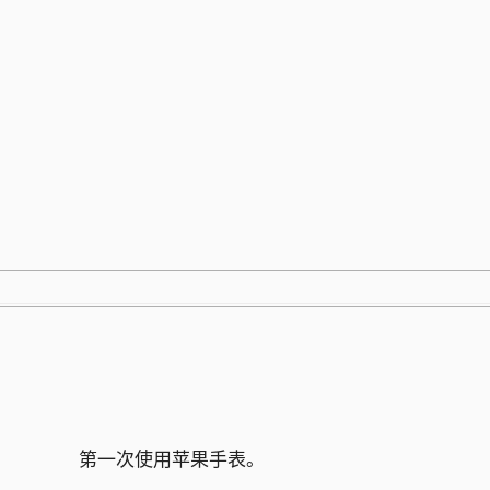
跳
至
内
容
第一次使用苹果手表。