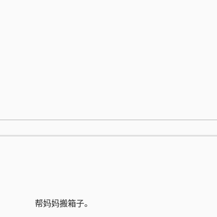
跳
至
内
容
帮妈妈搬箱子。